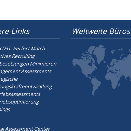
re Links
Weltweite Büros
TFIT: Perfect Match
tives Recruiting
besetzungen Minimieren
agement Assessments
tegische
ungskräfteentwicklung
riebsassessments
riebsoptimierung
nings
al Assessment Center