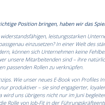
richtige Position bringen, haben wir das Spi
iderstandsfähigen, leistungsstarken Unterne
 passgenau einzusetzen? In einer Welt des stä
ern, können sich Unternehmen keine Fehlbese
wer unsere Mitarbeitenden sind – ihre natürlic
 den passenden Rollen zu verknüpfen.
nzips. Wie unser neues E-Book von Profiles Int
t nur produktiver – sie sind engagierter, loy
ird uns übrigens nicht nur im Juni begleiten
die Rolle von Job-Fit in der Führungskräftee