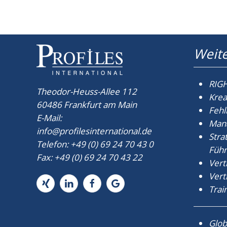
Weite
RIGH
Theodor-Heuss-Allee 112
Krea
60486 Frankfurt am Main
Fehl
E-Mail:
Man
info
@
profilesinternational.de
Stra
Telefon: +49 (0) 69 24 70 43 0
Führ
Fax: +49 (0) 69 24 70 43 22
Vert
Vert
Trai
Glob